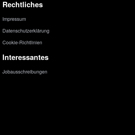
Rechtliches
Impressum
Datenschutzerklärung
Cookie-Richtlinien
Interessantes
Jobausschreibungen
Facebook
Instagram
LinkedIn